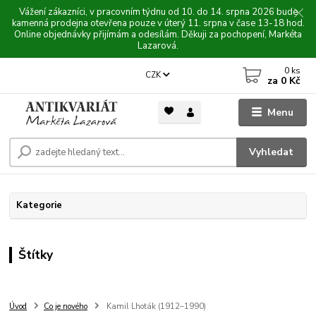
Vážení zákazníci, v pracovním týdnu od 10. do 14. srpna 2026 bude
kamenná prodejna otevřena pouze v úterý 11. srpna v čase 13-18 hod.
Online objednávky přijímám a odesílám. Děkuji za pochopení, Markéta
Lazarová.
0
ks
CZK
za
0 Kč
Menu
Vyhledat
Kategorie
Štítky
Úvod
Co je nového
Kamil Lhoták (1912–1990)