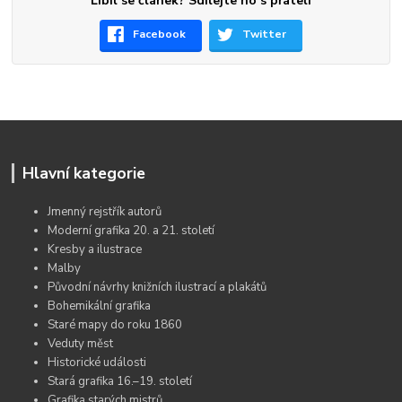
Líbil se článek? Sdílejte ho s přáteli
Facebook
Twitter
Hlavní kategorie
Jmenný rejstřík autorů
Moderní grafika 20. a 21. století
Kresby a ilustrace
Malby
Původní návrhy knižních ilustrací a plakátů
Bohemikální grafika
Staré mapy do roku 1860
Veduty měst
Historické události
Stará grafika 16.–19. století
Grafika starých mistrů