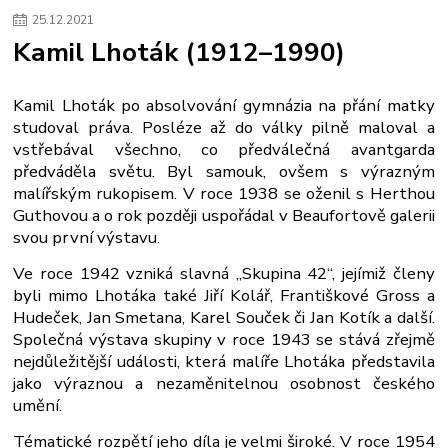
25
.
12
.
2021
Kamil Lhoták (1912–1990)
Kamil Lhoták po absolvování gymnázia na přání matky
studoval práva. Posléze až do války pilně maloval a
vstřebával všechno, co předválečná avantgarda
předváděla světu. Byl samouk, ovšem s výrazným
malířským rukopisem. V roce 1938 se oženil s Herthou
Guthovou a o rok později uspořádal v Beaufortově galerii
svou první výstavu.
Ve roce 1942 vzniká slavná „Skupina 42“, jejímiž členy
byli mimo Lhotáka také Jiří Kolář, Františkové Gross a
Hudeček, Jan Smetana, Karel Souček či Jan Kotík a další.
Společná výstava skupiny v roce 1943 se stává zřejmě
nejdůležitější události, která malíře Lhotáka představila
jako výraznou a nezaměnitelnou osobnost českého
umění.
Tématické rozpětí jeho díla je velmi široké. V roce 1954