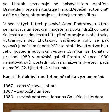
se Lhoták seznamuje se spisovatelem Adolfem
Branaldem, pro nějž ilustruje knihu „Dědeček automobil“
a dále s ním spolupracuje na stejnojmenném filmu.
V šedesátých letech poznává Annu Endrštovou, která
se mu stává uměleckým modelem i životní družkou. Celá
šedesátá a sedmdesátá léta pilně pracuje a tvoří stovky
výtvarných děl. Lhotákovy závěrečné roky se pak
vyznačují počtem úspornější, ale stále kvalitní tvorbou.
Jeho poslední autorská výstava „Grafika“ se konala v
prosinci 1989 v pražské galerii Fronta. V roce 1990
namaloval svůj poslední obraz s názvem „Meteor padá
do moře“, 22. října téhož roku umírá.
Kamil Lhoták byl nositelem několika vyznamenání:
1967 – cena Václava Hollara
1967 – zasloužilý umělec
1980 – mezinárodní cena Johanna Gottfrieda Herdera