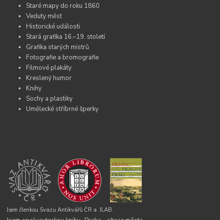
Staré mapy do roku 1860
Veduty měst
Historické události
Stará grafika 16.–19. století
Grafika starých mistrů
Fotografie a bromografie
Filmové plakáty
Kreslený humor
Knihy
Sochy a plastiky
Umělecké stříbrné šperky
Jsem členkou Svazu Antikvářů ČR a
ILAB.
Jsem spoluautorkou knihy „Praha – obraz města