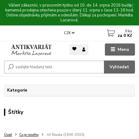
Vážení zákazníci, v pracovním týdnu od 10. do 14. srpna 2026 bude
kamenná prodejna otevřena pouze v úterý 11. srpna v čase 13-18 hod.
Online objednávky přijímám a odesílám. Děkuji za pochopení, Markéta
Lazarová.
0
ks
CZK
za
0 Kč
Menu
Vyhledat
Kategorie
Štítky
Úvod
Co je nového
Jiří Bouda (1934–2015)