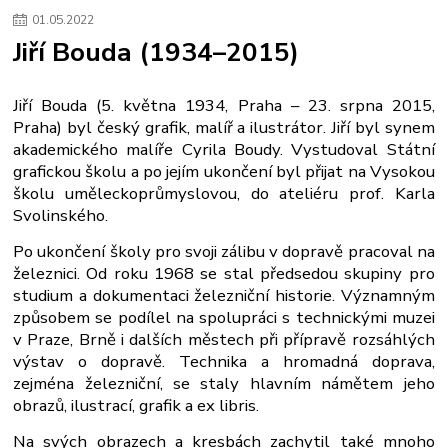
01
.
05
.
2022
Jiří Bouda (1934–2015)
Jiří Bouda (5. května 1934, Praha – 23. srpna 2015,
Praha) byl český grafik, malíř a ilustrátor. Jiří byl synem
akademického malíře Cyrila Boudy. Vystudoval Státní
grafickou školu a po jejím ukončení byl přijat na Vysokou
školu uměleckoprůmyslovou, do ateliéru prof. Karla
Svolinského.
Po ukončení školy pro svoji zálibu v dopravě pracoval na
železnici. Od roku 1968 se stal předsedou skupiny pro
studium a dokumentaci železniční historie. Významným
způsobem se podílel na spolupráci s technickými muzei
v Praze, Brně i dalších městech při přípravě rozsáhlých
výstav o dopravě. Technika a hromadná doprava,
zejména železniční, se staly hlavním námětem jeho
obrazů, ilustrací, grafik a ex libris.
Na svých obrazech a kresbách zachytil také mnoho