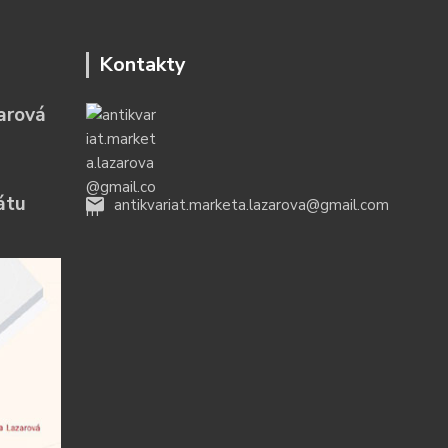
Kontakty
arová
átu
antikvariat.marketa.lazarova@gmail.com