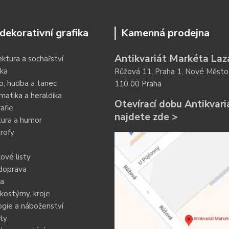
dekorativní grafika
Kamenná prodejna
Antikvariát Markéta Laz
ektura a sochařství
ka
Růžová 11, Praha 1, Nové Město
o, hudba a tanec
110 00 Praha
atika a heraldika
Otevírací dobu Antikvari
afie
najdete zde >
tura a humor
rofy
ové listy
doprava
ia
kostýmy, kroje
gie a náboženství
ty