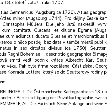
 18. století, založil roku 1707.
tlas Germanicus (Augsburg ca 1720), Atlas geograp
Atlas minor (Augsburg 1744). Pro dějiny české kart
 Christopha Müllera. Dle jeho listů nakreslil, vyr
m cum comitatu Glacensi et ditione Egrana (Au
e cum adiunctis ducatu Silesiae et marchionatibus 
kterou o něco později bez data v témže městě publiko
onatus in sex circulos divisus (ca 1750). Seutte
lis Regni Bohemiae … descriptio geographica či mapy
ově smrti vedl podnik krátce Albrecht Karl Seut
ho věku. Pak byla firma rozdělena. Část získal Geo
ase Konrada Lottera, který se do Seutterovy rodiny p
ra:
FLINGER, J.: Die Österreichische Kartographie im 18. u
onderer Berücksichtigung der Privatkartographie zwis
MMERLE, Al.: Der Farbstich. Seine Anfänge und seine 