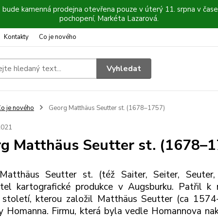
6 bude kamenná prodejna otevřena pouze v úterý 11. srpna v čase
pochopení, Markéta Lazarová.
Kontakty
Co je nového
Vyhledat
o je nového
Georg Matthäus Seutter st. (1678–1757)
2021
g Matthäus Seutter st. (1678–
Matthäus Seutter st. (též Saiter, Seiter, Seute
tel kartografické produkce v Augsburku. Patřil k 
 století, kterou založil Matthäus Seutter (ca 15
y Homanna. Firmu, která byla vedle Homannova nak