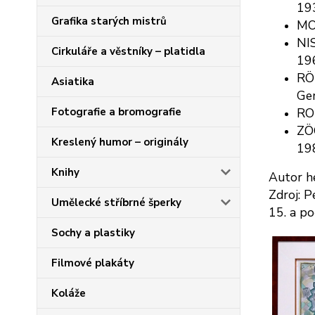
19
Grafika starých mistrů
MOR
NIS
Cirkuláře a věstníky – platidla
19
RÖK
Asiatika
Ge
Fotografie a bromografie
ROU
ZÖG
Kreslený humor – originály
19
Knihy
Autor he
Zdroj: P
Umělecké stříbrné šperky
15. a po
Sochy a plastiky
Filmové plakáty
Koláže