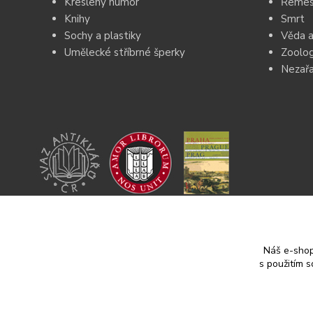
Kreslený humor
Řemesl
Knihy
Smrt
Sochy a plastiky
Věda a
Umělecké stříbrné šperky
Zoolog
Nezař
Jsem členkou Svazu Antikvářů ČR a
ILAB.
Jsem spoluautorkou knihy „Praha – obraz města
v 16. a 17. století.“
Náš e-shop
s použitím 