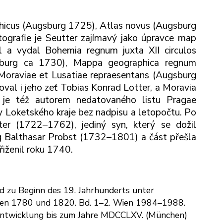
hicus (Augsburg 1725), Atlas novus (Augsburg
ografie je Seutter zajímavý jako úpravce map
yl a vydal Bohemia regnum juxta XII circulos
gsburg ca 1730), Mappa geographica regnum
Moraviae et Lusatiae repraesentans (Augsburg
val i jeho zeť Tobias Konrad Lotter, a Moravia
r je též autorem nedatovaného listu Pragae
 Loketského kraje bez nadpisu a letopočtu. Po
ter (1722–1762), jediný syn, který se dožil
rg Balthasar Probst (1732–1801) a část přešla
řiženil roku 1740.
nd zu Beginn des 19. Jahrhunderts unter
chen 1780 und 1820. Bd. 1–2. Wien 1984–1988.
Entwicklung bis zum Jahre MDCCLXV. (München)