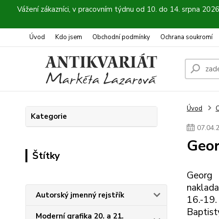
Vážení zákazníci, v pracovním týdnu od 10. do 14. srpna 202
Úvod
Kdo jsem
Obchodní podmínky
Ochrana soukromí
Úvod
C
Kategorie
07
.
04
.
Geor
Štítky
Georg 
naklada
Autorský jmenný rejstřík
16.-19.
Baptist
Moderní grafika 20. a 21.