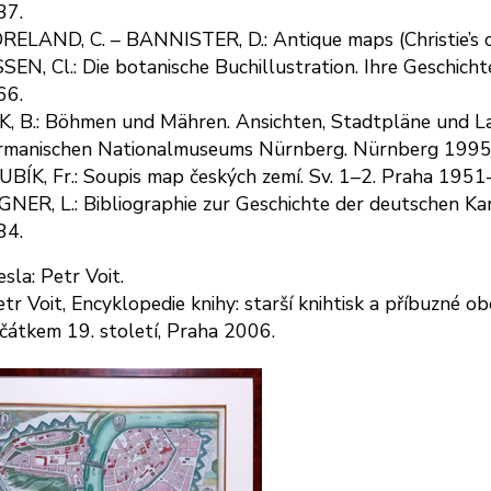
37.
ELAND, C. – BANNISTER, D.: Antique maps (Christie’s c
SEN, Cl.: Die botanische Buchillustration. Ihre Geschich
66.
, B.: Böhmen und Mähren. Ansichten, Stadtpläne und 
rmanischen Nationalmuseums Nürnberg. Nürnberg 1995
BÍK, Fr.: Soupis map českých zemí. Sv. 1–2. Praha 195
NER, L.: Bibliographie zur Geschichte der deutschen 
84.
sla: Petr Voit.
etr Voit, Encyklopedie knihy: starší knihtisk a příbuzné 
čátkem 19. století, Praha 2006.