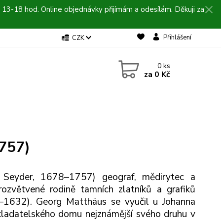
 13-18 hod. Online objednávky přijímám a odesílám. Děkuji za
Přihlášení
CZK
0
ks
za
0 Kč
1757)
r, Seyder, 1678–1757) geograf, mědirytec a
rozvětvené rodině tamních zlatníků a grafiků
74–1632). Georg Matthäus se vyučil u Johanna
ladatelského domu nejznámější svého druhu v