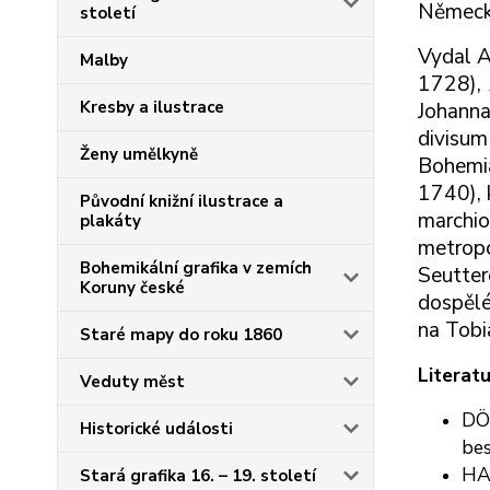
Německu
století
Vydal A
Malby
1728), 
Kresby a ilustrace
Johanna
divisu
Ženy umělkyně
Bohemia
1740), 
Původní knižní ilustrace a
marchi
plakáty
metropo
Bohemikální grafika v zemích
Seutter
Koruny české
dospělé
na Tobi
Staré mapy do roku 1860
Literatu
Veduty měst
DÖR
Historické události
bes
HAE
Stará grafika 16. – 19. století