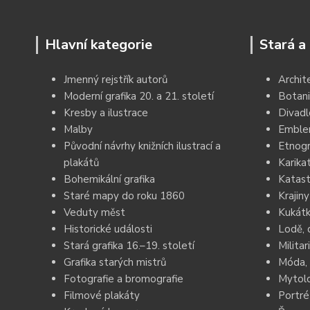
Hlavní kategorie
Stará a 
Jmenný rejstřík autorů
Archit
Moderní grafika 20. a 21. století
Botani
Kresby a ilustrace
Divadl
Malby
Emblem
Původní návrhy knižních ilustrací a
Etnogr
plakátů
Karika
Bohemikální grafika
Katast
Staré mapy do roku 1860
Krajiny
Veduty měst
Kukátk
Historické události
Lodě, 
Stará grafika 16.–19. století
Militar
Grafika starých mistrů
Móda, 
Fotografie a bromografie
Mytolo
Filmové plakáty
Portré