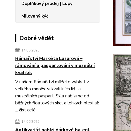
Doplňkový prodej | Lupy
Milovaný kýč
Dobré vědět
14.06.2025
Rámařství Markéta Lazarová –
rámování a paspartování v muzeální
kvalitě.
V našem Rámařství můžete vybírat z
velkého množství kvalitních lišt a
muzeálních paspart. Skla nabízíme od
běžných floatových skel a lehkých plexi až
...
číst celé
14.06.2025
Antikvariát nabízí dárkové balení.