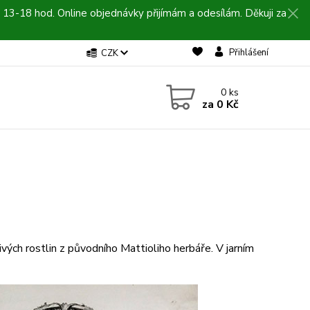
 13-18 hod. Online objednávky přijímám a odesílám. Děkuji za
Přihlášení
CZK
0
ks
za
0 Kč
vých rostlin z původního Mattioliho herbáře. V jarním