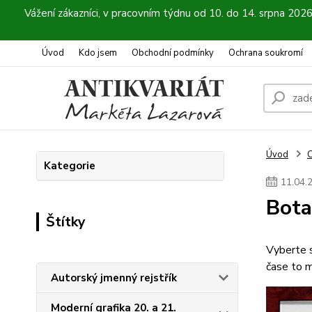
Vážení zákazníci, v pracovním týdnu od 10. do 14. srpna 202
Úvod
Kdo jsem
Obchodní podmínky
Ochrana soukromí
Úvod
C
Kategorie
11
.
04
.
Bota
Štítky
Vyberte s
čase to m
Autorský jmenný rejstřík
Moderní grafika 20. a 21.