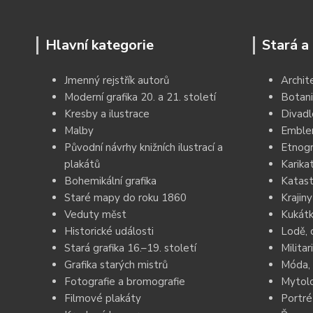
Hlavní kategorie
Stará a 
Jmenný rejstřík autorů
Archit
Moderní grafika 20. a 21. století
Botani
Kresby a ilustrace
Divadl
Malby
Emblem
Původní návrhy knižních ilustrací a
Etnogr
plakátů
Karika
Bohemikální grafika
Katast
Staré mapy do roku 1860
Krajiny
Veduty měst
Kukátk
Historické události
Lodě, 
Stará grafika 16.–19. století
Militar
Grafika starých mistrů
Móda, 
Fotografie a bromografie
Mytolo
Filmové plakáty
Portré