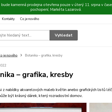
6 bude kamenná prodejna otevřena pouze v úterý 11. srpna v čase
pochopení, Markéta Lazarová.
Kontakty
Co je nového
Vyhledat
o je nového
Botanika – grafika, kresby
2022
nika – grafika, kresby
i z nabídky akvarelových maleb květin anebo grafických listů léči
ůže být krásný dárek, který rozradostní domov..