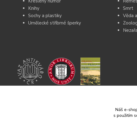
Kreslený humor
Řemesl
Knihy
Smrt
Sochy a plastiky
Věda a
Umělecké stříbrné šperky
Zoolog
Nezař
Jsem členkou Svazu Antikvářů ČR a
ILAB.
Jsem spoluautorkou knihy „Praha – obraz města
v 16. a 17. století.“
Náš e-shop
s použitím 