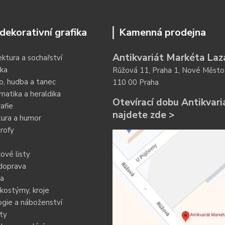
dekorativní grafika
Kamenná prodejna
Antikvariát Markéta Laz
ektura a sochařství
ka
Růžová 11, Praha 1, Nové Město
o, hudba a tanec
110 00 Praha
atika a heraldika
Otevírací dobu Antikvari
afie
najdete zde >
tura a humor
rofy
ové listy
doprava
ia
kostýmy, kroje
gie a náboženství
ty