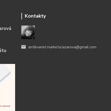
Kontakty
arová
antikvariat.marketa.lazarova@gmail.com
átu