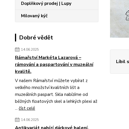
Doplňkový prodej | Lupy
Milovaný kýč
Dobré vědět
14.06.2025
Rámařství Markéta Lazarová –
Líbil 
rámování a paspartování v muzeální
kvalitě.
V našem Rámařství můžete vybírat z
velkého množství kvalitních lišt a
muzeálních paspart. Skla nabízíme od
běžných floatových skel a lehkých plexi až
...
číst celé
14.06.2025
Antikvariát nabízí dárkové balení.