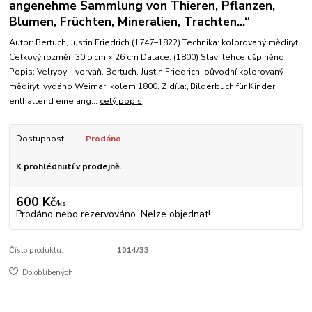
angenehme Sammlung von Thieren, Pflanzen,
Blumen, Früchten, Mineralien, Trachten...“
Autor: Bertuch, Justin Friedrich (1747–1822) Technika: kolorovaný mědiryt
Celkový rozměr: 30,5 cm × 26 cm Datace: (1800) Stav: lehce ušpiněno
Popis: Velryby – vorvaň. Bertuch, Justin Friedrich; původní kolorovaný
mědiryt, vydáno Weimar, kolem 1800. Z díla:„Bilderbuch für Kinder
enthaltend eine ang...
celý popis
Dostupnost
Prodáno
K prohlédnutí v prodejně.
600 Kč
/
ks
Prodáno nebo rezervováno. Nelze objednat!
Číslo produktu:
1014/33
Do oblíbených