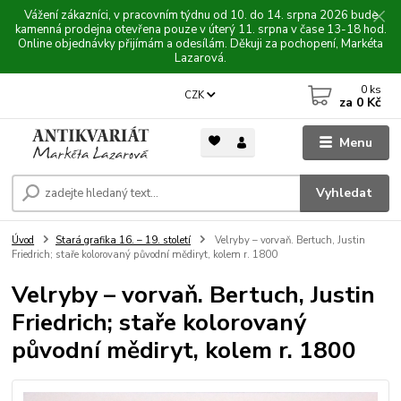
Vážení zákazníci, v pracovním týdnu od 10. do 14. srpna 2026 bude
kamenná prodejna otevřena pouze v úterý 11. srpna v čase 13-18 hod.
Online objednávky přijímám a odesílám. Děkuji za pochopení, Markéta
Lazarová.
0
ks
CZK
za
0 Kč
Menu
Vyhledat
Úvod
Stará grafika 16. – 19. století
Velryby – vorvaň. Bertuch, Justin
Friedrich; staře kolorovaný původní mědiryt, kolem r. 1800
Velryby – vorvaň. Bertuch, Justin
Friedrich; staře kolorovaný
původní mědiryt, kolem r. 1800