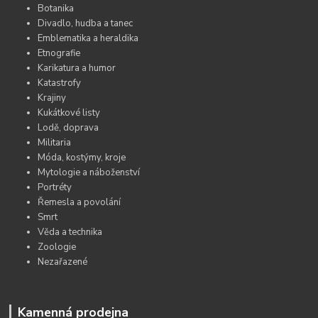
Botanika
Divadlo, hudba a tanec
Emblematika a heraldika
Etnografie
Karikatura a humor
Katastrofy
Krajiny
Kukátkové listy
Lodě, doprava
Militaria
Móda, kostýmy, kroje
Mytologie a náboženství
Portréty
Řemesla a povolání
Smrt
Věda a technika
Zoologie
Nezařazené
Kamenná prodejna