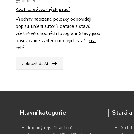
01.01.2023
Kvalita výtvarných prací
Všechny nabízené položky odpovídají
popisu, určení autorů, datace a stavů,
včetně věrohodných fotografií. Stavy jsou
posuzované vzhledem k jejich stář...
číst
celé
Zobrazit další
Hlavní kategorie
Stará a 
Jmenný rejstřík autorů
Archit