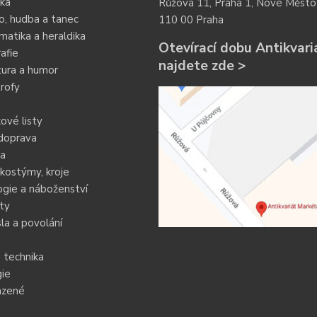
ka
Růžová 11, Praha 1, Nové Město
o, hudba a tanec
110 00 Praha
atika a heraldika
Otevírací dobu Antikvari
afie
najdete zde >
tura a humor
rofy
ové listy
doprava
ia
kostýmy, kroje
gie a náboženství
ty
a a povolání
 technika
ie
azené