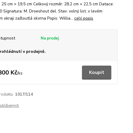
: 25 cm × 19,5 cm Celkový rozměr: 28,2 cm × 22,5 cm Datace:
 Signatura: M. Droeshout del. Stav: volný list, v levém
 okraji zažloutlá skvrna Popis: Willia...
celý popis
tupnost
rohlédnutí v prodejně.
800 Kč
Koupit
/
ks
roduktu:
1017/114
oblíbených