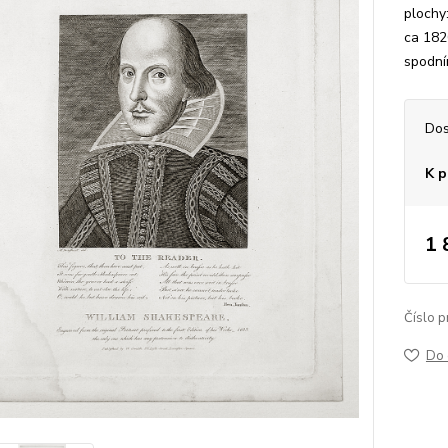
plochy
ca 1820
spodním
Dos
K p
1 
Číslo p
Do 