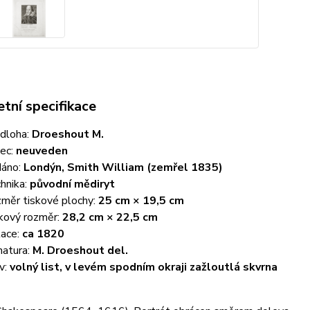
tní specifikace
dloha:
Droeshout M.
ec:
neuveden
áno:
Londýn, Smith William (zemřel 1835)
hnika:
původní mědiryt
měr tiskové plochy:
25 cm × 19,5 cm
kový rozměr:
28,2 cm × 22,5 cm
ace:
ca 1820
natura:
M. Droeshout del.
v:
volný list, v levém spodním okraji zažloutlá skvrna