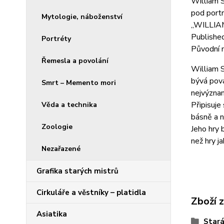
William 
pod port
Mytologie, náboženství
„WILLIA
Published
Portréty
Původní 
Řemesla a povolání
William S
bývá pova
Smrt – Memento mori
nejvýznam
Připisuje
Věda a technika
básně a n
Zoologie
Jeho hry 
než hry j
Nezařazené
Grafika starých mistrů
Cirkuláře a věstníky – platidla
Zboží 
Asiatika
Stará