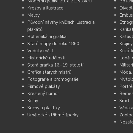
Moderní grafika 20. a 21. století
Botani
Kresby a ilustrace
Divadl
Malby
Emblem
Původní návrhy knižních ilustrací a
Etnogr
plakátů
Karika
Bohemikální grafika
Katast
Staré mapy do roku 1860
Krajiny
Veduty měst
Kukátk
Historické události
Lodě, 
Stará grafika 16.–19. století
Militar
Grafika starých mistrů
Móda, 
Fotografie a bromografie
Mytolo
Filmové plakáty
Portré
Kreslený humor
Řemesl
Knihy
Smrt
Sochy a plastiky
Věda a
Umělecké stříbrné šperky
Zoolog
Nezař