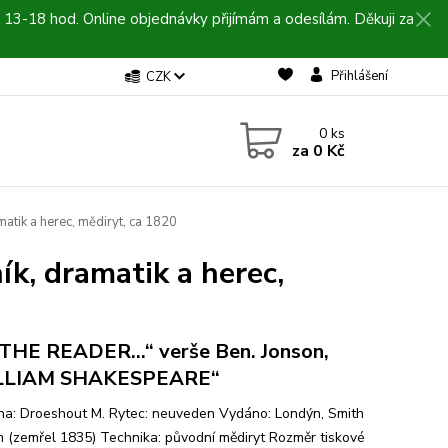
 13-18 hod. Online objednávky přijímám a odesílám. Děkuji za
Přihlášení
CZK
0
ks
za
0 Kč
atik a herec, mědiryt, ca 1820
k, dramatik a herec,
THE READER...“ verše Ben. Jonson,
LLIAM SHAKESPEARE“
ha: Droeshout M. Rytec: neuveden Vydáno: Londýn, Smith
m (zemřel 1835) Technika: původní mědiryt Rozměr tiskové