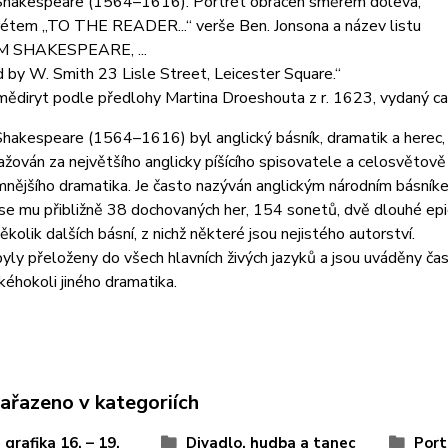
Shakespeare (1564–1616). Portrét obrácen směrem doleva,
rétem „TO THE READER...“ verše Ben. Jonsona a název listu
M SHAKESPEARE, ...
 by W. Smith 23 Lisle Street, Leicester Square.“
mědiryt podle předlohy Martina Droeshouta z r. 1623, vydaný c
hakespeare (1564–1616) byl anglický básník, dramatik a herec,
žován za největšího anglicky píšícího spisovatele a celosvětov
nějšího dramatika. Je často nazýván anglickým národním básník
 se mu přibližně 38 dochovaných her, 154 sonetů, dvě dlouhé ep
ěkolik dalších básní, z nichž některé jsou nejistého autorství.
byly přeloženy do všech hlavních živých jazyků a jsou uváděny čas
akéhokoli jiného dramatika.
zařazeno v kategoriích
 grafika 16. – 19.
Divadlo, hudba a tanec
Port