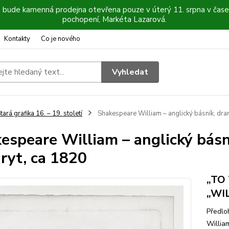
6 bude kamenná prodejna otevřena pouze v úterý 11. srpna v čase
pochopení, Markéta Lazarová.
Kontakty
Co je nového
Vyhledat
tará grafika 16. – 19. století
Shakespeare William – anglický básník, dram
espeare William – anglický básní
ryt, ca 1820
„TO 
„WI
Předlo
Willia