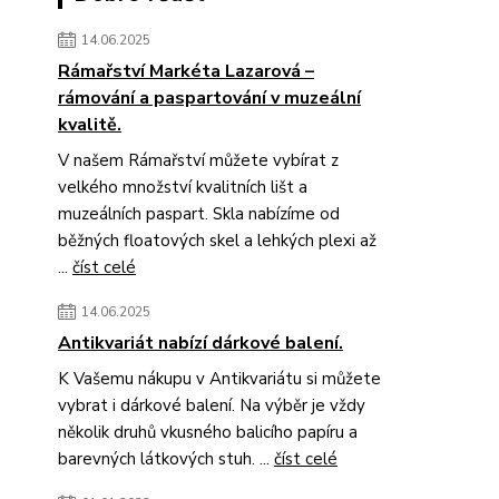
14.06.2025
Rámařství Markéta Lazarová –
rámování a paspartování v muzeální
kvalitě.
V našem Rámařství můžete vybírat z
velkého množství kvalitních lišt a
muzeálních paspart. Skla nabízíme od
běžných floatových skel a lehkých plexi až
...
číst celé
14.06.2025
Antikvariát nabízí dárkové balení.
K Vašemu nákupu v Antikvariátu si můžete
vybrat i dárkové balení. Na výběr je vždy
několik druhů vkusného balicího papíru a
barevných látkových stuh. ...
číst celé