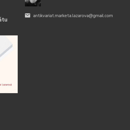
antikvariat.marketa.lazarova@gmail.com
átu