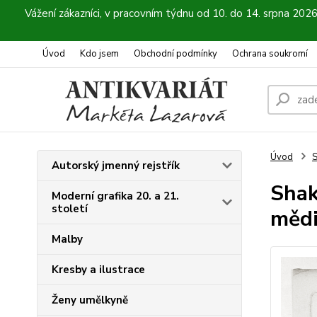
Vážení zákazníci, v pracovním týdnu od 10. do 14. srpna 202
Úvod
Kdo jsem
Obchodní podmínky
Ochrana soukromí
Úvod
S
Autorský jmenný rejstřík
Shak
Moderní grafika 20. a 21.
století
mědi
Malby
Kresby a ilustrace
Ženy umělkyně