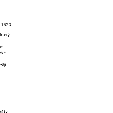
a 1820.
 který
ě
em.
ické
těji
réty