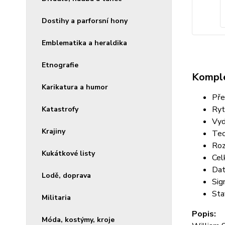
Dostihy a parforsní hony
Emblematika a heraldika
Etnografie
Komple
Karikatura a humor
Pře
Ryt
Katastrofy
Vyd
Krajiny
Tec
Roz
Kukátkové listy
Cel
Dat
Lodě, doprava
Sig
Sta
Militaria
Popis:
Móda, kostýmy, kroje