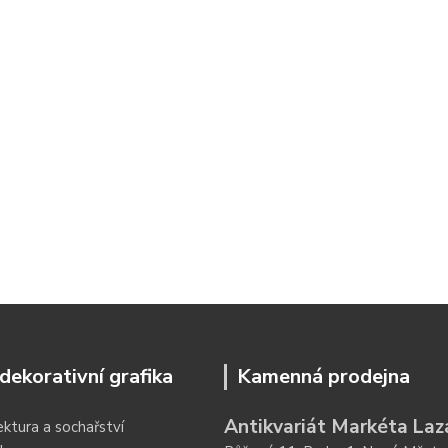
dekorativní grafika
Kamenná prodejna
Antikvariát Markéta Laz
ektura a sochařství