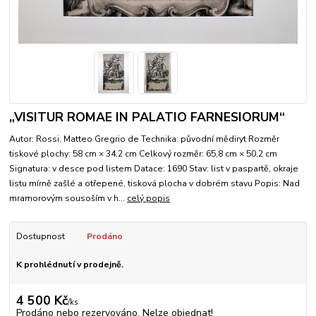
„VISITUR ROMAE IN PALATIO FARNESIORUM“
Autor: Rossi, Matteo Gregrio de Technika: původní mědiryt Rozměr
tiskové plochy: 58 cm × 34,2 cm Celkový rozměr: 65,8 cm × 50,2 cm
Signatura: v desce pod listem Datace: 1690 Stav: list v paspartě, okraje
listu mírně zašlé a otřepené, tisková plocha v dobrém stavu Popis: Nad
mramorovým sousoším v h...
celý popis
Dostupnost
Prodáno
K prohlédnutí v prodejně.
4 500 Kč
/
ks
Prodáno nebo rezervováno. Nelze objednat!