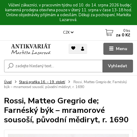
Vážení zákazníci, v pracovním týdnu od 10. do 14. srpna 2026 bude
kamenná prodejna otevřena pouze v úterý 11. srpna v čase 13-18 hod.
Online objednávky přijímám a odesílám. Děkuji za pochopení, Markéta
Lazarová.
0
ks
CZK
za
0 Kč
Menu
Vyhledat
Úvod
Stará grafika 16. – 19. století
Rossi, Matteo Gregrio de; Farnéský
býk – mramorové sousoší, původní mědiryt, r. 1690
Rossi, Matteo Gregrio de;
Farnéský býk – mramorové
sousoší, původní mědiryt, r. 1690