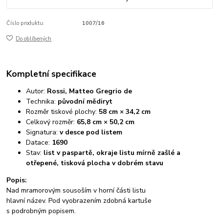
Číslo produktu:
1007/16
Do oblíbených
Kompletní specifikace
Autor:
Rossi, Matteo Gregrio de
Technika:
původní mědiryt
Rozměr tiskové plochy:
58 cm × 34,2 cm
Celkový rozměr:
65,8 cm × 50,2 cm
Signatura:
v desce pod listem
Datace:
1690
Stav:
list v paspartě, okraje listu mírně zašlé a
otřepené, tisková plocha v dobrém stavu
Popis:
Nad mramorovým sousoším v horní části listu
hlavní název. Pod vyobrazením zdobná kartuše
s podrobným popisem.