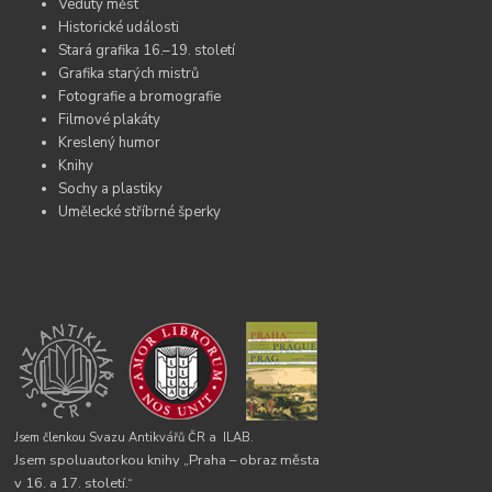
Veduty měst
Historické události
Stará grafika 16.–19. století
Grafika starých mistrů
Fotografie a bromografie
Filmové plakáty
Kreslený humor
Knihy
Sochy a plastiky
Umělecké stříbrné šperky
Jsem členkou Svazu Antikvářů ČR a
ILAB.
Jsem spoluautorkou knihy „Praha – obraz města
v 16. a 17. století.“