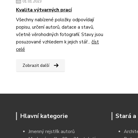
01.01.2023
Kvalita výtvarných prací
Všechny nabízené položky odpovídají
popisu, určení autorů, datace a stavů,
včetně věrohodných fotografií. Stavy jsou
posuzované vzhledem k jejich stář...
číst
celé
Zobrazit další
Hlavní kategorie
Stará a 
Jmenný rejstřík autorů
Archit