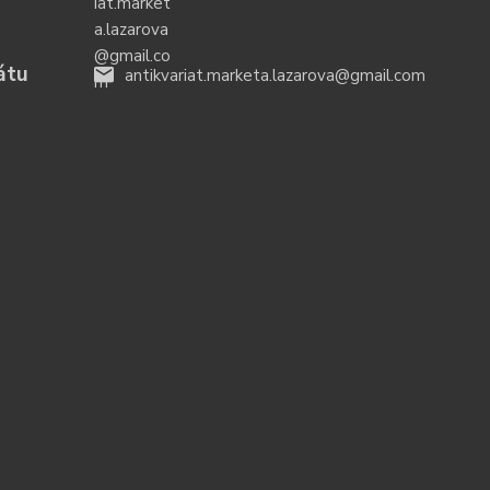
átu
antikvariat.marketa.lazarova@gmail.com