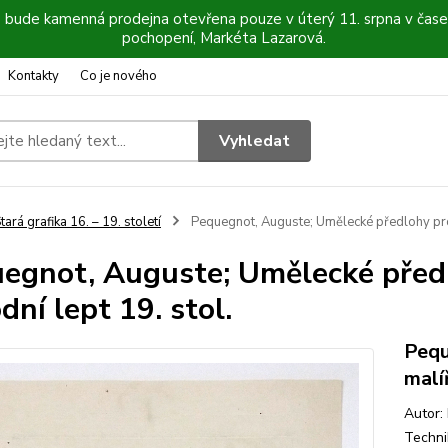
6 bude kamenná prodejna otevřena pouze v úterý 11. srpna v čase
pochopení, Markéta Lazarová.
Kontakty
Co je nového
Vyhledat
tará grafika 16. – 19. století
Pequegnot, Auguste; Umělecké předlohy pro 
egnot, Auguste; Umělecké předl
dní lept 19. stol.
Pequ
malí
Autor:
Techni