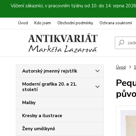
Vážení zákazníci, v pracovním týdnu od 10. do 14. srpna 202
Úvod
Kdo jsem
Obchodní podmínky
Ochrana soukromí
Úvod
S
Autorský jmenný rejstřík
Pequ
Moderní grafika 20. a 21.
století
půvo
Malby
Kresby a ilustrace
Ženy umělkyně