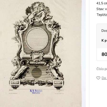
41,5 c
Stav: v
Teplitz
Dos
K p
80
Číslo p
Do 