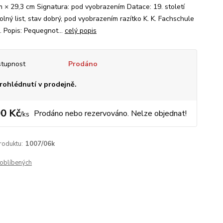
m × 29,3 cm Signatura: pod vyobrazením Datace: 19. století
olný list, stav dobrý, pod vyobrazením razítko K. K. Fachschule
. Popis: Pequegnot...
celý popis
tupnost
Prodáno
rohlédnutí v prodejně.
0 Kč
Prodáno nebo rezervováno. Nelze objednat!
/
ks
roduktu:
1007/06k
oblíbených