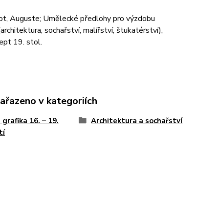
t, Auguste; Umělecké předlohy pro výzdobu
(architektura, sochařství, malířství, štukatérství),
ept 19. stol.
zařazeno v kategoriích
 grafika 16. – 19.
Architektura a sochařství
tí