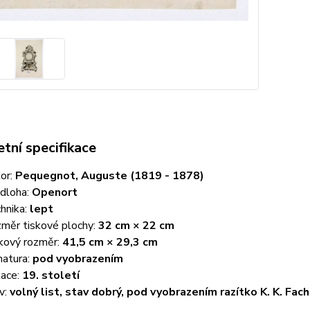
tní specifikace
or:
Pequegnot, Auguste (1819 - 1878)
dloha:
Openort
hnika:
lept
měr tiskové plochy:
32 cm × 22 cm
kový rozměr:
41,5 cm × 29,3 cm
natura:
pod vyobrazením
ace:
19. století
v:
volný list, stav dobrý, pod vyobrazením razítko K. K. Fac