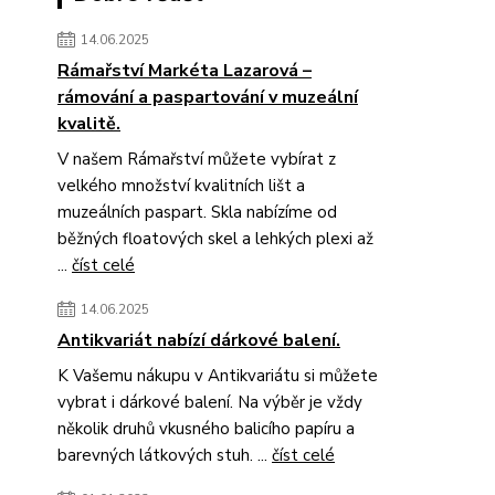
14.06.2025
Rámařství Markéta Lazarová –
rámování a paspartování v muzeální
kvalitě.
V našem Rámařství můžete vybírat z
velkého množství kvalitních lišt a
muzeálních paspart. Skla nabízíme od
běžných floatových skel a lehkých plexi až
...
číst celé
14.06.2025
Antikvariát nabízí dárkové balení.
K Vašemu nákupu v Antikvariátu si můžete
vybrat i dárkové balení. Na výběr je vždy
několik druhů vkusného balicího papíru a
barevných látkových stuh. ...
číst celé