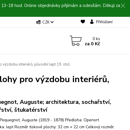
 13-18 hod. Online objednávky přijímám a odesílám. Děkuji za
Přihlášení
CZK
0
ks
za
0 Kč
výzdobu interiérů, původní lept 19. stol.
ohy pro výzdobu interiérů,
egnot, Auguste; architektura, sochařství,
řství, štukatérství
 Pequegnot, Auguste (1819 - 1878) Předloha: Openort
ka: lept Rozměr tiskové plochy: 32 cm × 22 cm Celkový rozměr: