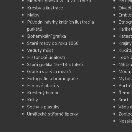
Moderní grafika 20. a 21. století
Botani
Kresby a ilustrace
Divadl
Malby
Emblem
Původní návrhy knižních ilustrací a
Etnogr
plakátů
Karika
Bohemikální grafika
Katast
Staré mapy do roku 1860
Krajiny
Veduty měst
Kukátk
Historické události
Lodě, 
Stará grafika 16.–19. století
Militar
Grafika starých mistrů
Móda, 
Fotografie a bromografie
Mytolo
Filmové plakáty
Portré
Kreslený humor
Řemesl
Knihy
Smrt
Sochy a plastiky
Věda a
Umělecké stříbrné šperky
Zoolog
Nezař