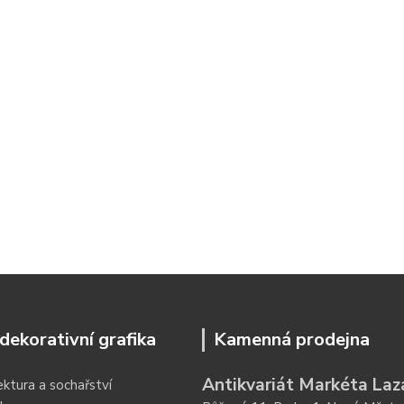
dekorativní grafika
Kamenná prodejna
Antikvariát Markéta Laz
ektura a sochařství