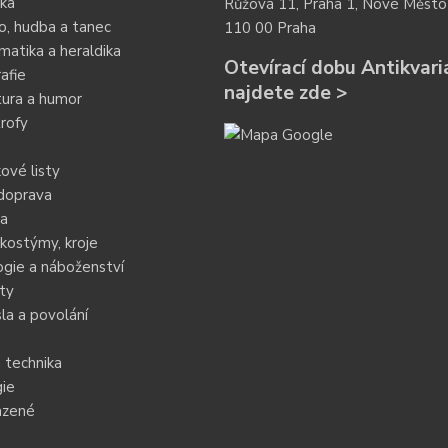
ka
Růžová 11, Praha 1, Nové Město
o, hudba a tanec
110 00 Praha
atika a heraldika
Otevírací dobu Antikvari
afie
najdete zde >
tura a humor
rofy
ové listy
doprava
ia
kostýmy, kroje
gie a náboženství
ty
a a povolání
 technika
ie
azené