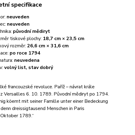
tní specifikace
or:
neuveden
ec:
neuveden
hnika:
původní mědiryt
měr tiskové plochy:
18,7 cm × 23,5 cm
kový rozměr:
26,6 cm × 31,6 cm
ace:
po roce 1794
natura:
neuvedena
v:
volný list, stav dobrý
lké francouzské revoluce. Paříž – návrat krále
 z Versailles 6. 10. 1789. Původní mědiryt po 1794.
nig köemt mit seiner Famille unter einer Bedeckung
 denn dreissigtausend Menschen in Paris
. Oktober 1789.“