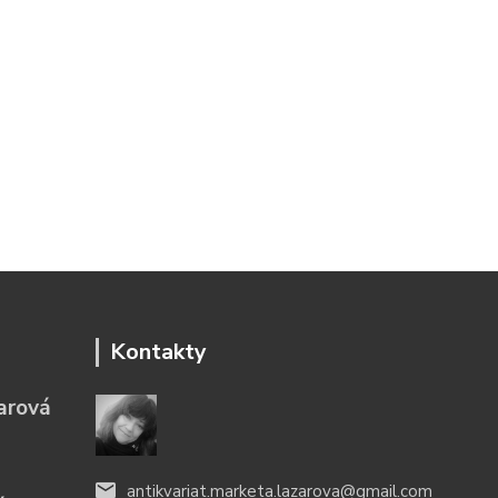
Kontakty
arová
antikvariat.marketa.lazarova@gmail.com