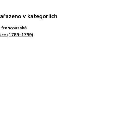
zařazeno v kategoriích
 francouzská
uce (1789–1799)