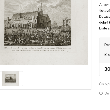
Autor:
tiskov
Datace
dobrý 
krále s
Dos
K p
30
Číslo p
Do 