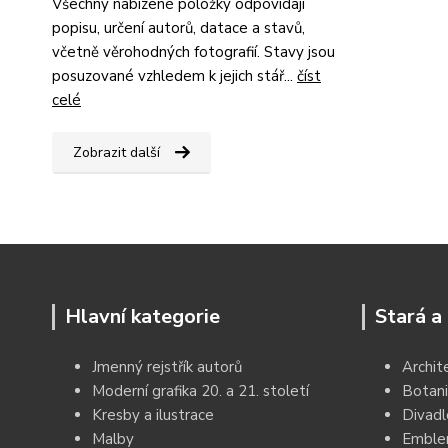
Všechny nabízené položky odpovídají
popisu, určení autorů, datace a stavů,
včetně věrohodných fotografií. Stavy jsou
posuzované vzhledem k jejich stář...
číst
celé
Zobrazit další
Hlavní kategorie
Stará a 
Jmenný rejstřík autorů
Archit
Moderní grafika 20. a 21. století
Botani
Kresby a ilustrace
Divadl
Malby
Emblem