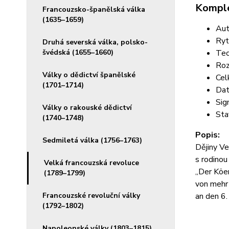
Komple
Francouzsko-španělská válka
(1635–1659)
Aut
Ryt
Druhá severská válka, polsko-
švédská (1655–1660)
Tec
Roz
Války o dědictví španělské
Cel
(1701–1714)
Dat
Sig
Války o rakouské dědictví
Sta
(1740–1748)
Popis:
Sedmiletá válka (1756–1763)
Dějiny Ve
s rodinou
Velká francouzská revoluce
„Der Köe
(1789–1799)
von mehr
Francouzské revoluční války
an den 6
(1792–1802)
Napoleonské války (1803–1815)