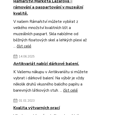
Rámařství Markéta Lazarová –
rámování a paspartování v muzeální
kvalitě.
V našem Rámařství můžete vybírat z
velkého množství kvalitních lišt a
muzeálních paspart. Skla nabízíme od
běžných floatových skel a lehkých plexi až
...
číst celé
14.06.2025
Antikvariát nabízí dárkové balení.
K Vašemu nákupu v Antikvariátu si můžete
vybrat i dárkové balení. Na výběr je vždy
několik druhů vkusného balicího papíru a
barevných látkových stuh. ...
číst celé
01.01.2023
Kvalita výtvarných prací