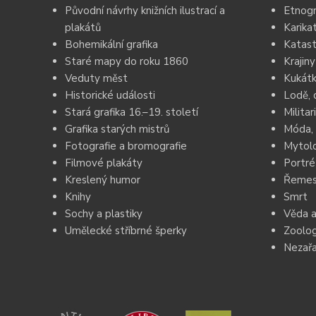
Původní návrhy knižních ilustrací a
Etnogr
plakátů
Karika
Bohemikální grafika
Katast
Staré mapy do roku 1860
Krajiny
Veduty měst
Kukátk
Historické události
Lodě, 
Stará grafika 16.–19. století
Militar
Grafika starých mistrů
Móda, 
Fotografie a bromografie
Mytolo
Filmové plakáty
Portré
Kreslený humor
Řemesl
Knihy
Smrt
Sochy a plastiky
Věda a
Umělecké stříbrné šperky
Zoolog
Nezař