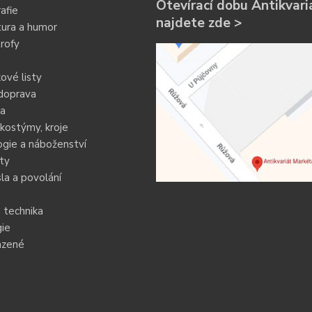
Otevírací dobu Antikvari
afie
najdete zde >
tura a humor
rofy
ové listy
doprava
ia
kostýmy, kroje
gie a náboženství
ty
a a povolání
 technika
ie
azené