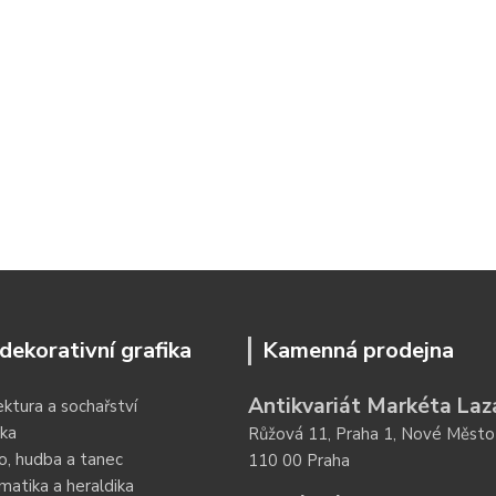
dekorativní grafika
Kamenná prodejna
Antikvariát Markéta Laz
ektura a sochařství
ka
Růžová 11, Praha 1, Nové Město
o, hudba a tanec
110 00 Praha
atika a heraldika