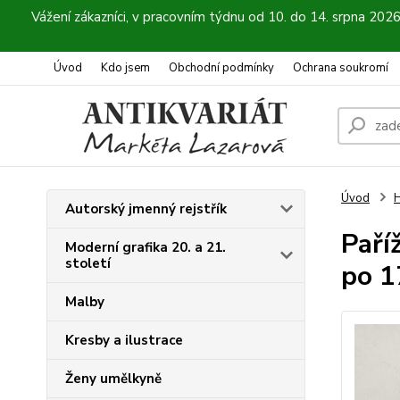
Vážení zákazníci, v pracovním týdnu od 10. do 14. srpna 202
Úvod
Kdo jsem
Obchodní podmínky
Ochrana soukromí
Úvod
H
Autorský jmenný rejstřík
Paří
Moderní grafika 20. a 21.
století
po 1
Malby
Kresby a ilustrace
Ženy umělkyně