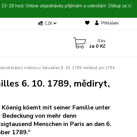
 13-18 hod. Online objednávky přijímám a odesílám. Děkuji za
Přihlášení
CZK
0
ks
za
0 Kč
návrat krále s rodinou z Versailles 6. 10. 1789, mědiryt, po 1794
illes 6. 10. 1789, mědiryt,
 Köenig köemt mit seiner Famille unter
r Bedeckung von mehr denn
ssigtausend Menschen in Paris an den 6.
ber 1789.“