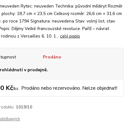
 neuveden Rytec: neuveden Technika: původní mědiryt Rozměr
é plochy: 18,7 cm × 23,5 cm Celkový rozměr: 26,6 cm × 31,6 cm
: po roce 1794 Signatura: neuvedena Stav: volný list, stav
Popis: Dějiny Velké francouzské revoluce. Paříž – návrat
 rodinou z Versailles 6. 10. 1...
celý popis
tupnost
Prodáno
rohlédnutí v prodejně.
0 Kč
Prodáno nebo rezervováno. Nelze objednat!
/
ks
roduktu:
1019/10
oblíbených