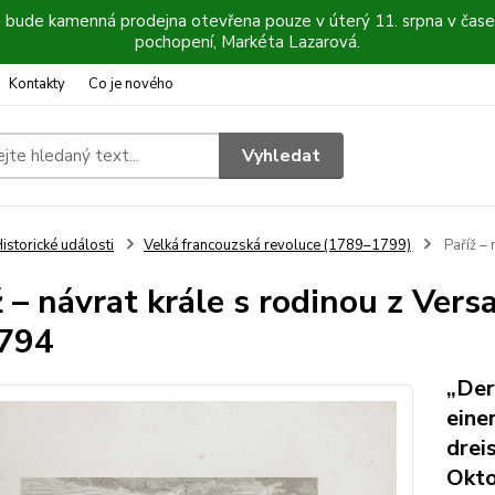
6 bude kamenná prodejna otevřena pouze v úterý 11. srpna v čase
pochopení, Markéta Lazarová.
Kontakty
Co je nového
Vyhledat
istorické události
Velká francouzská revoluce (1789–1799)
Paříž – 
ž – návrat krále s rodinou z Versa
794
„Der
eine
drei
Okto