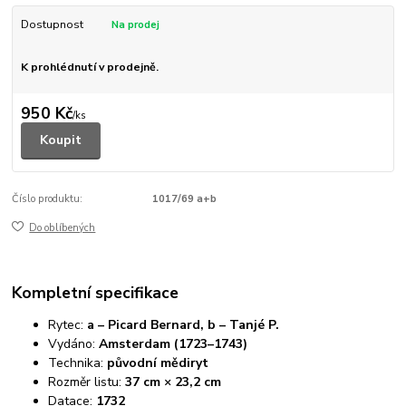
Dostupnost
K prohlédnutí v prodejně.
950 Kč
/
ks
Koupit
Číslo produktu:
1017/69 a+b
Do oblíbených
Kompletní specifikace
Rytec:
a – Picard Bernard, b – Tanjé P.
Vydáno:
Amsterdam (1723–1743)
Technika:
původní mědiryt
Rozměr listu:
37 cm × 23,2 cm
Datace:
1732