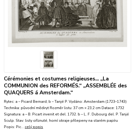
Cérémonies et costumes religieuses... „La
COMMUNION des REFORMÉS.“ „ASSEMBLÉE des
QUAQUERS á Amsterdam.“
Rytec: a – Picard Bernard, b – Tanjé P. Vydáno: Amsterdam (1723–1743)
Technika: původní mědiryt Rozměr listu: 37 cm × 23,2 cm Datace: 1732
Signatura: a – B. Picart invenit et del. 1732. b – L. F. Dubourg del. P. Tanjé
Sculp. Stav: listy oříznuté, horní okraje přilepeny na starém papíru
Popis: Pic...
celý popis