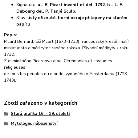
Signatura:
a – B. Picart invenit et del. 1732. b – L. F.
Dubourg del. P. Tanjé Sculp.
Stav:
listy oříznuté, horní okraje přilepeny na starém
papíru
Popis:
Picard Bernard, též Picart (1673–1733) francouzský kreslíř, malíř
miniaturista a mědirytec raného rokoka. Původní mědiryty z roku
1732.
Z osmidílného Picardova alba: Cérémonies et costumes
religieuses
de tous les peuples du monde, vydaného v Amsterdamu (1723–
1743).
Zboží zařazeno v kategoriích
Stará grafika 16. – 19. století
Mytologie, náboženství