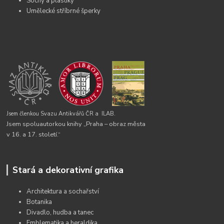
Sochy a plastiky
Umělecké stříbrné šperky
Jsem členkou Svazu Antikvářů ČR a
ILAB.
Jsem spoluautorkou knihy „Praha – obraz města
v 16. a 17. století.“
Stará a dekorativní grafika
Architektura a sochařství
Botanika
Divadlo, hudba a tanec
Emblematika a heraldika