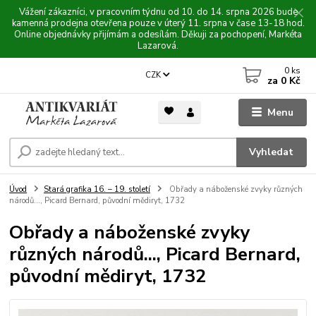
Vážení zákazníci, v pracovním týdnu od 10. do 14. srpna 2026 bude
kamenná prodejna otevřena pouze v úterý 11. srpna v čase 13-18 hod.
Online objednávky přijímám a odesílám. Děkuji za pochopení, Markéta
Lazarová.
0
ks
CZK
za
0 Kč
Menu
Vyhledat
Úvod
Stará grafika 16. – 19. století
Obřady a náboženské zvyky různých
národů..., Picard Bernard, původní mědiryt, 1732
Obřady a náboženské zvyky
různých národů..., Picard Bernard,
původní mědiryt, 1732