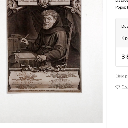
Datace:
Popis:
Dos
K p
3 
Číslo p
Do 