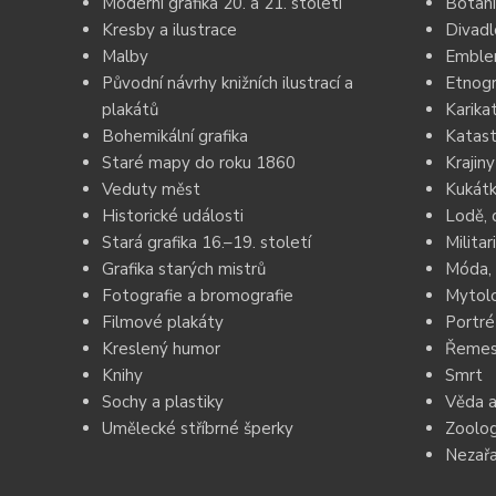
Moderní grafika 20. a 21. století
Botani
Kresby a ilustrace
Divadl
Malby
Emblem
Původní návrhy knižních ilustrací a
Etnogr
plakátů
Karika
Bohemikální grafika
Katast
Staré mapy do roku 1860
Krajiny
Veduty měst
Kukátk
Historické události
Lodě, 
Stará grafika 16.–19. století
Militar
Grafika starých mistrů
Móda, 
Fotografie a bromografie
Mytolo
Filmové plakáty
Portré
Kreslený humor
Řemesl
Knihy
Smrt
Sochy a plastiky
Věda a
Umělecké stříbrné šperky
Zoolog
Nezař