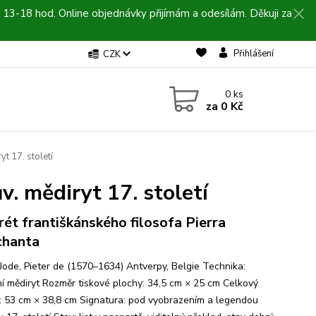
 13-18 hod. Online objednávky přijímám a odesílám. Děkuji za
Přihlášení
CZK
0
ks
za
0 Kč
yt 17. století
ův. mědiryt 17. století
rét františkánského filosofa Pierra
chanta
 Jode, Pieter de (1570–1634) Antverpy, Belgie Technika:
í mědiryt Rozměr tiskové plochy: 34,5 cm × 25 cm Celkový
: 53 cm × 38,8 cm Signatura: pod vyobrazením a legendou