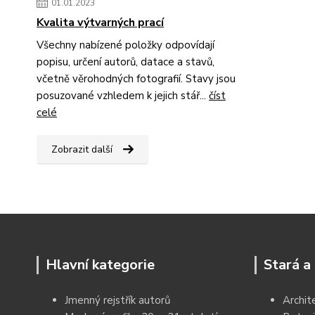
01.01.2023
Kvalita výtvarných prací
Všechny nabízené položky odpovídají
popisu, určení autorů, datace a stavů,
včetně věrohodných fotografií. Stavy jsou
posuzované vzhledem k jejich stář...
číst
celé
Zobrazit další
Hlavní kategorie
Stará a 
Jmenný rejstřík autorů
Archit