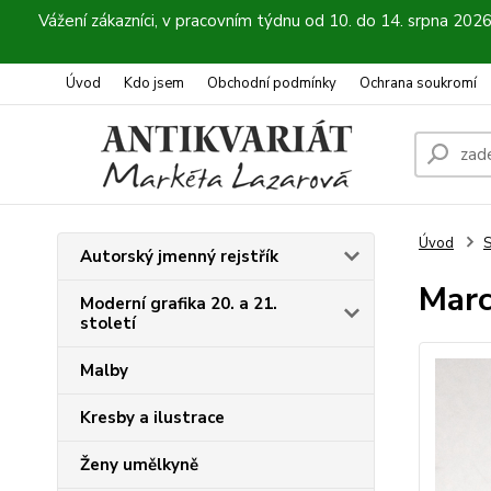
Vážení zákazníci, v pracovním týdnu od 10. do 14. srpna 202
Úvod
Kdo jsem
Obchodní podmínky
Ochrana soukromí
Úvod
S
Autorský jmenný rejstřík
Marc
Moderní grafika 20. a 21.
století
Malby
Kresby a ilustrace
Ženy umělkyně