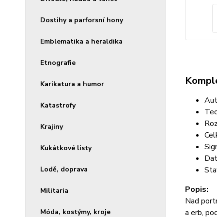
Dostihy a parforsní hony
Emblematika a heraldika
Etnografie
Komple
Karikatura a humor
Aut
Katastrofy
Tec
Roz
Krajiny
Cel
Sig
Kukátkové listy
Dat
Lodě, doprava
Sta
Popis:
Militaria
Nad port
Móda, kostýmy, kroje
a erb, po