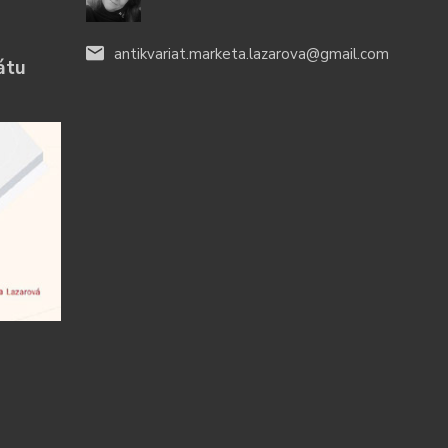
antikvariat.marketa.lazarova@gmail.com
átu