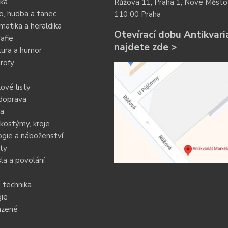
ka
Růžová 11, Praha 1, Nové Město
o, hudba a tanec
110 00 Praha
atika a heraldika
Otevírací dobu Antikvari
afie
najdete zde >
tura a humor
rofy
ové listy
doprava
ia
kostýmy, kroje
gie a náboženství
ty
a a povolání
 technika
ie
azené