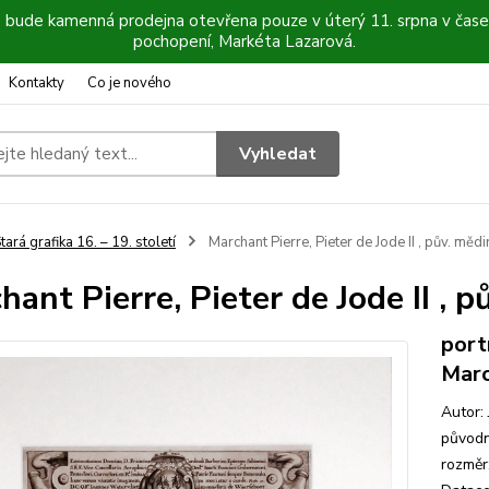
6 bude kamenná prodejna otevřena pouze v úterý 11. srpna v čase
pochopení, Markéta Lazarová.
Kontakty
Co je nového
Vyhledat
tará grafika 16. – 19. století
Marchant Pierre, Pieter de Jode II , pův. mědir
hant Pierre, Pieter de Jode II , p
port
Mar
Autor:
původn
rozměr