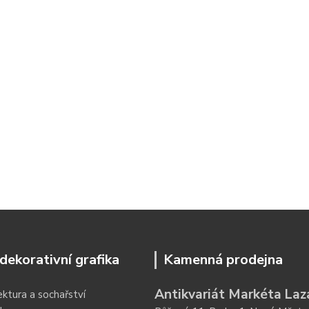
dekorativní grafika
Kamenná prodejna
Antikvariát Markéta Laz
ektura a sochařství