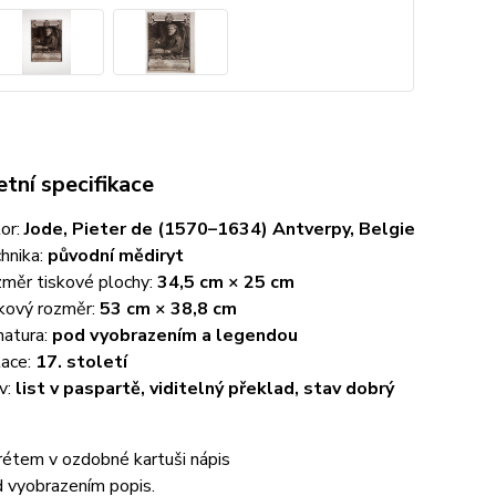
tní specifikace
or:
Jode, Pieter de (1570–1634) Antverpy, Belgie
hnika:
původní mědiryt
měr tiskové plochy:
34,5 cm × 25 cm
kový rozměr:
53 cm × 38,8 cm
natura:
pod vyobrazením a legendou
ace:
17. století
v:
list v paspartě, viditelný překlad, stav dobrý
rétem v ozdobné kartuši nápis
d vyobrazením popis.