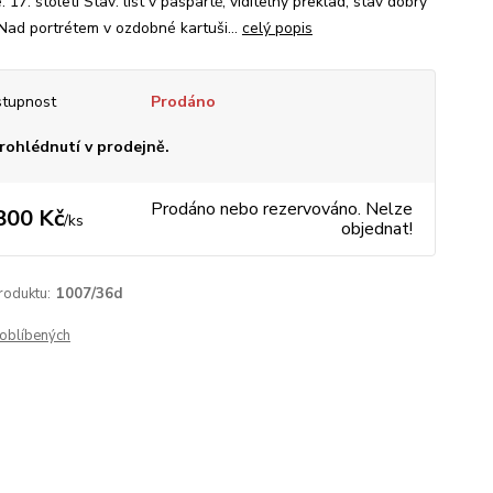
 17. století Stav: list v paspartě, viditelný překlad, stav dobrý
 Nad portrétem v ozdobné kartuši...
celý popis
tupnost
Prodáno
rohlédnutí v prodejně.
Prodáno nebo rezervováno. Nelze
800 Kč
/
ks
objednat!
roduktu:
1007/36d
oblíbených