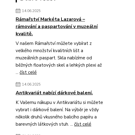
14.06.2025
Rámařství Markéta Lazarová –
rámování a paspartování v muzeální
kvalitě.
V našem Rámařství můžete vybírat z
velkého množství kvalitních lišt a
muzeálních paspart. Skla nabízíme od
běžných floatových skel a lehkých plexi až
...
číst celé
14.06.2025
Antikvariát nabízí dárkové balení.
K Vašemu nákupu v Antikvariátu si můžete
vybrat i dárkové balení. Na výběr je vždy
několik druhů vkusného balicího papíru a
barevných látkových stuh. ...
číst celé