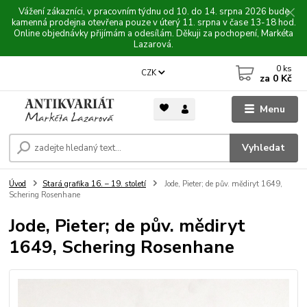
Vážení zákazníci, v pracovním týdnu od 10. do 14. srpna 2026 bude
kamenná prodejna otevřena pouze v úterý 11. srpna v čase 13-18 hod.
Online objednávky přijímám a odesílám. Děkuji za pochopení, Markéta
Lazarová.
0
ks
CZK
za
0 Kč
Menu
Vyhledat
Úvod
Stará grafika 16. – 19. století
Jode, Pieter; de pův. mědiryt 1649,
Schering Rosenhane
Jode, Pieter; de pův. mědiryt
1649, Schering Rosenhane