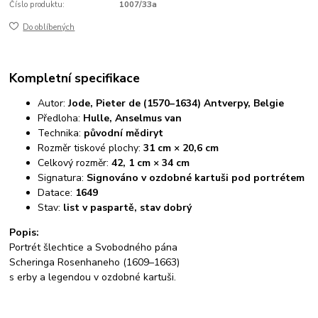
Číslo produktu:
1007/33a
Do oblíbených
Kompletní specifikace
Autor:
Jode, Pieter de (1570–1634) Antverpy, Belgie
Předloha:
Hulle, Anselmus van
Technika:
původní mědiryt
Rozměr tiskové plochy:
31 cm × 20,6 cm
Celkový rozměr:
42, 1 cm × 34 cm
Signatura:
Signováno v ozdobné kartuši pod portrétem
Datace:
1649
Stav:
list v paspartě, stav dobrý
Popis:
Portrét šlechtice a Svobodného pána
Scheringa Rosenhaneho (1609–1663)
s erby a legendou v ozdobné kartuši.