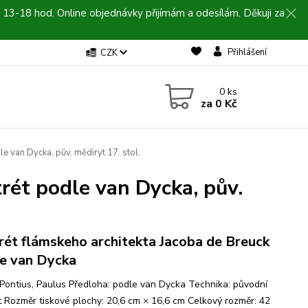
 13-18 hod. Online objednávky přijímám a odesílám. Děkuji za
Přihlášení
CZK
0
ks
za
0 Kč
e van Dycka, pův. mědiryt 17. stol.
rét podle van Dycka, pův.
rét flámskeho architekta Jacoba de Breuck
e van Dycka
 Pontius, Paulus Předloha: podle van Dycka Technika: původní
t Rozměr tiskové plochy: 20,6 cm × 16,6 cm Celkový rozměr: 42