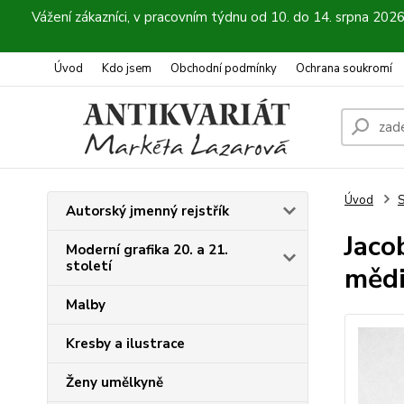
Vážení zákazníci, v pracovním týdnu od 10. do 14. srpna 202
Úvod
Kdo jsem
Obchodní podmínky
Ochrana soukromí
Úvod
S
Autorský jmenný rejstřík
Jaco
Moderní grafika 20. a 21.
století
mědi
Malby
Kresby a ilustrace
Ženy umělkyně