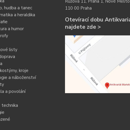
ka
Růžová 11, Praha 1, Nové Město
o, hudba a tanec
110 00 Praha
atika a heraldika
Otevírací dobu Antikvari
afie
najdete zde >
tura a humor
rofy
ové listy
doprava
ia
kostýmy, kroje
gie a náboženství
ty
a a povolání
 technika
ie
azené