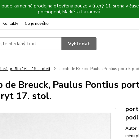
6 bude kamenná prodejna otevřena pouze v úterý 11. srpna v čase
pochopení, Markéta Lazarová.
Kontakty
Co je nového
Vyhledat
tará grafika 16. – 19. století
Jacob de Breuck, Paulus Pontius portrét podl
b de Breuck, Paulus Pontius port
ryt 17. stol.
port
podl
Autor:
mědiry