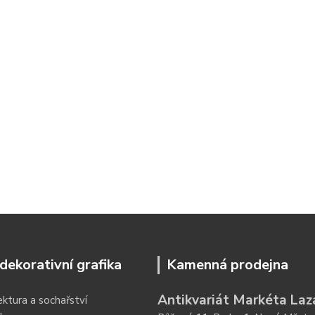
dekorativní grafika
Kamenná prodejna
Antikvariát Markéta Laz
ektura a sochařství