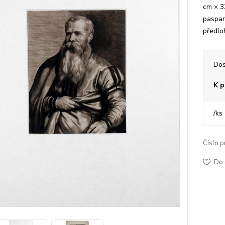
cm × 3
paspar
předloh
Dos
K p
/
ks
Číslo p
Do 