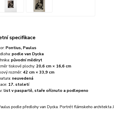
tní specifikace
or:
Pontius, Paulus
dloha:
podle van Dycka
hnika:
původní mědiryt
měr tiskové plochy:
20,6 cm × 16,6 cm
kový rozměr:
42 cm × 33,9 cm
natura:
neuvedená
ace:
17. století
v:
list v paspartě, staře oříznuto a podlepeno
aulus podle předlohy van Dycka. Portrét flámskeho architekta 