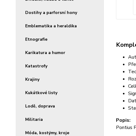
Dostihy a parforsní hony
Emblematika a heraldika
Etnografie
Komple
Karikatura a humor
Aut
Pře
Katastrofy
Tec
Roz
Krajiny
Cel
Kukátkové listy
Sig
Dat
Lodě, doprava
Sta
Militaria
Popis:
Pontius P
Móda, kostýmy, kroje