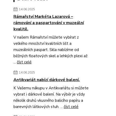
14.06.2025
Rámařství Markéta Lazarová –
rámování a paspartování v muzeální
kvalitě.
V našem Rámařství můžete vybírat z
velkého množství kvalitních lišt a
muzeálních paspart. Skla nabízíme od
běžných floatových skel a lehkých plexi až
...
číst celé
14.06.2025
Antikvariát nabízí dárkové balení.
K Vašemu nákupu v Antikvariátu si můžete
vybrat i dárkové balení. Na výběr je vždy
několik druhů vkusného balicího papíru a
barevných látkových stuh. ...
číst celé