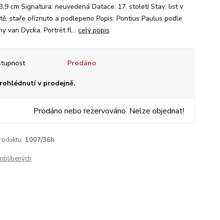
3,9 cm Signatura: neuvedená Datace: 17. století Stav: list v
tě, staře oříznuto a podlepeno Popis: Pontius Paulus podle
y van Dycka. Portrét fl...
celý popis
tupnost
Prodáno
rohlédnutí v prodejně.
Prodáno nebo rezervováno. Nelze objednat!
roduktu:
1007/36h
oblíbených