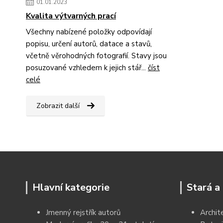
01.01.2023
Kvalita výtvarných prací
Všechny nabízené položky odpovídají
popisu, určení autorů, datace a stavů,
včetně věrohodných fotografií. Stavy jsou
posuzované vzhledem k jejich stář...
číst
celé
Zobrazit další
Hlavní kategorie
Stará a 
Jmenný rejstřík autorů
Archit