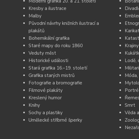
Moderní grafika 20. a 21. století
Botani
Kresby a ilustrace
Divadl
Malby
Emblem
Původní návrhy knižních ilustrací a
Etnogr
plakátů
Karika
Bohemikální grafika
Katast
Staré mapy do roku 1860
Krajiny
Veduty měst
Kukátk
Historické události
Lodě, 
Stará grafika 16.–19. století
Militar
Grafika starých mistrů
Móda, 
Fotografie a bromografie
Mytolo
Filmové plakáty
Portré
Kreslený humor
Řemesl
Knihy
Smrt
Sochy a plastiky
Věda a
Umělecké stříbrné šperky
Zoolog
Nezař