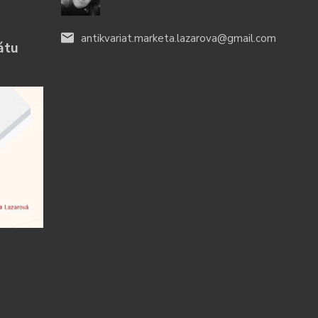
antikvariat.marketa.lazarova@gmail.com
átu