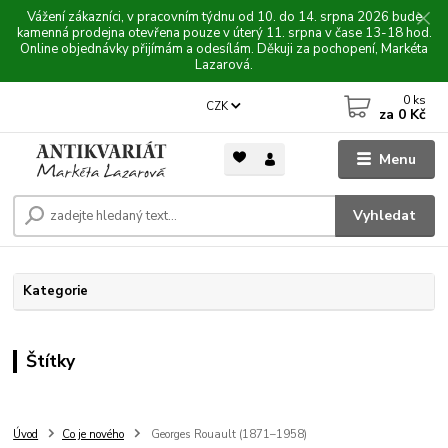
Vážení zákazníci, v pracovním týdnu od 10. do 14. srpna 2026 bude
kamenná prodejna otevřena pouze v úterý 11. srpna v čase 13-18 hod.
Online objednávky přijímám a odesílám. Děkuji za pochopení, Markéta
Lazarová.
0
ks
CZK
za
0 Kč
Menu
Vyhledat
Kategorie
Štítky
Úvod
Co je nového
Georges Rouault (1871–1958)