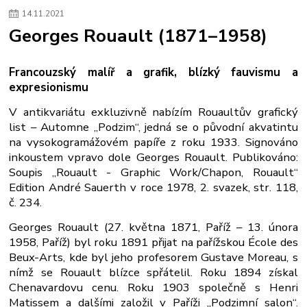
14
.
11
.
2021
Georges Rouault (1871–1958)
Francouzský malíř a grafik, blízký fauvismu a
expresionismu
V antikvariátu exkluzivně nabízím Rouaultův grafický
list – Automne „Podzim“, jedná se o původní akvatintu
na vysokogramážovém papíře z roku 1933. Signováno
inkoustem vpravo dole Georges Rouault. Publikováno:
Soupis „Rouault - Graphic Work/Chapon, Rouault“
Edition André Sauerth v roce 1978, 2. svazek, str. 118,
č. 234.
Georges Rouault (27. května 1871, Paříž – 13. února
1958, Paříž) byl roku 1891 přijat na pařížskou École des
Beux-Arts, kde byl jeho profesorem Gustave Moreau, s
nímž se Rouault blízce spřátelil. Roku 1894 získal
Chenavardovu cenu. Roku 1903 společně s Henri
Matissem a dalšími založil v Paříži „Podzimní salon“.