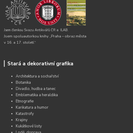
Jsem členkou Svazu Antikvářů ČR a
ILAB.
Jsem spoluautorkou knihy „Praha – obraz města
v 16. a 17. století.“
Stará a dekorativní grafika
Architektura a sochařství
Botanika
Divadlo, hudba a tanec
Emblematika a heraldika
Etnografie
Karikatura a humor
Katastrofy
Krajiny
Kukátkové listy
Lodě, doprava