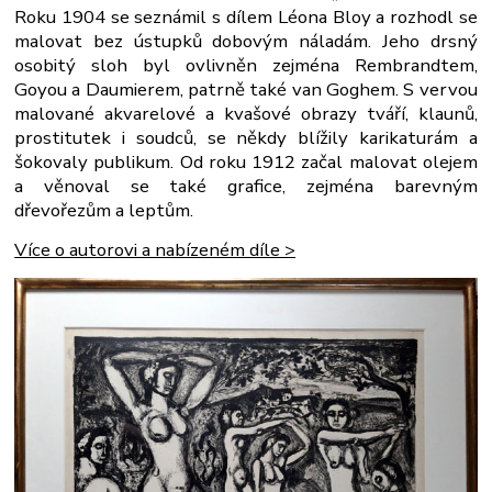
Roku 1904 se seznámil s dílem Léona Bloy a rozhodl se
malovat bez ústupků dobovým náladám. Jeho drsný
osobitý sloh byl ovlivněn zejména Rembrandtem,
Goyou a Daumierem, patrně také van Goghem. S vervou
malované akvarelové a kvašové obrazy tváří, klaunů,
prostitutek i soudců, se někdy blížily karikaturám a
šokovaly publikum. Od roku 1912 začal malovat olejem
a věnoval se také grafice, zejména barevným
dřevořezům a leptům.
Více o autorovi a nabízeném díle >