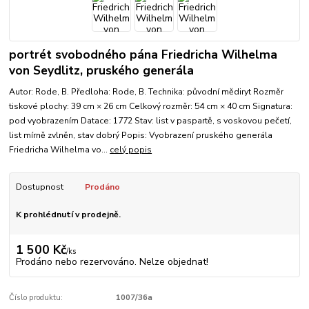
portrét svobodného pána Friedricha Wilhelma
von Seydlitz, pruského generála
Autor: Rode, B. Předloha: Rode, B. Technika: původní mědiryt Rozměr
tiskové plochy: 39 cm × 26 cm Celkový rozměr: 54 cm × 40 cm Signatura:
pod vyobrazením Datace: 1772 Stav: list v paspartě, s voskovou pečetí,
list mírně zvlněn, stav dobrý Popis: Vyobrazení pruského generála
Friedricha Wilhelma vo...
celý popis
Dostupnost
Prodáno
K prohlédnutí v prodejně.
1 500 Kč
/
ks
Prodáno nebo rezervováno. Nelze objednat!
Číslo produktu:
1007/36a