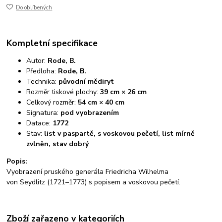
Do oblíbených
Kompletní specifikace
Autor:
Rode, B.
Předloha:
Rode, B.
Technika:
původní mědiryt
Rozměr tiskové plochy:
39 cm × 26 cm
Celkový rozměr:
54 cm × 40 cm
Signatura:
pod vyobrazením
Datace:
1772
Stav:
list v paspartě, s voskovou pečetí, list mírně
zvlněn, stav dobrý
Popis:
Vyobrazení pruského generála Friedricha Wilhelma
von Seydlitz (1721–1773) s popisem a voskovou pečetí.
Zboží zařazeno v kategoriích