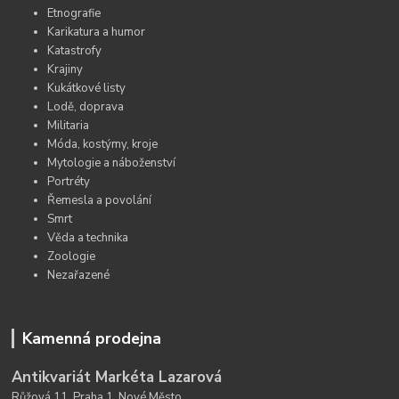
Etnografie
Karikatura a humor
Katastrofy
Krajiny
Kukátkové listy
Lodě, doprava
Militaria
Móda, kostýmy, kroje
Mytologie a náboženství
Portréty
Řemesla a povolání
Smrt
Věda a technika
Zoologie
Nezařazené
Kamenná prodejna
Antikvariát Markéta Lazarová
Růžová 11, Praha 1, Nové Město