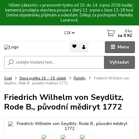
Vážení zákazníci, v pracovním týdnu od 10. do 14. srpna 2026 bude
kamenná prodejna otevřena pouze v úterý 11. srpna v čase 13-18 hod.
Online objednávky přijímám a odesílám. Děkuji za pochopení, Markéta
Lazarová.
0
ks
CZK
za
0 Kč
Menu
Vyhledat
Úvod
Stará grafika 16. – 19. století
Portréty
Friedrich Wilhelm von
Seydlitz, Rode B., původní mědiryt 1772
Friedrich Wilhelm von Seydlitz,
Rode B., původní mědiryt 1772