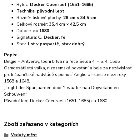
Rytec:
Decker Coenraet (1651–1685)
Technika:
původní lept
Rozměr tiskové plochy:
28 cm × 34,5 cm
Celkový rozměr:
35,4 cm × 42,5 cm
Datace:
ca 1680
Signatura:
C. Decker. fe
Stav:
list v paspartě, stav dobrý
Popis:
Belgie – Antverpy, lodní bitva na řece Šelda 4. – 5. 4. 1585.
Osmdesátiletá válka, nizozemská povstání a boje za nezávislost
proti španělské nadvládě s pomocí Anglie a Francie mezi roky
1568 a 1648.
„Toght der Spanjaarden door 't waater naa Duyveland en
Schouwen“.
Původní lept Decker Coenraet (1651–1685) ca 1680.
Zboží zařazeno v kategoriích
Veduty měst