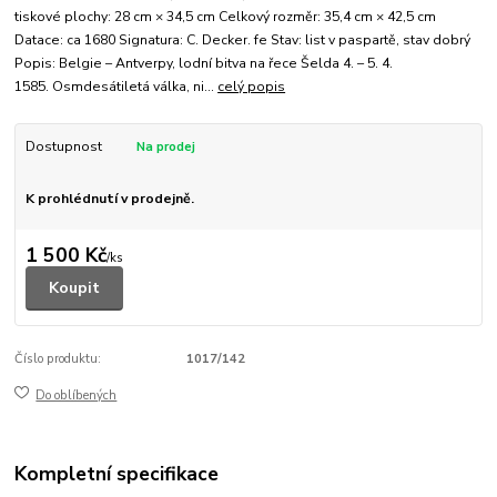
tiskové plochy: 28 cm × 34,5 cm Celkový rozměr: 35,4 cm × 42,5 cm
Datace: ca 1680 Signatura: C. Decker. fe Stav: list v paspartě, stav dobrý
Popis: Belgie – Antverpy, lodní bitva na řece Šelda 4. – 5. 4.
1585. Osmdesátiletá válka, ni...
celý popis
Dostupnost
K prohlédnutí v prodejně.
1 500 Kč
/
ks
Koupit
Číslo produktu:
1017/142
Do oblíbených
Kompletní specifikace