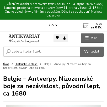
Vážení zákazníci, v pracovním týdnu od 10. do 14. srpna 2026 bude
kamenná prodejna otevřena pouze v úterý 11. srpna v čase 13-18 hod.
Online objednávky přijímám a odesílám. Děkuji za pochopení, Markéta
Lazarová.
0
ks
CZK
za
0 Kč
Menu
Vyhledat
Úvod
Historické události
Belgie – Antverpy. Nizozemské boje za
nezávislost, původní lept, ca 1680
Belgie – Antverpy. Nizozemské
boje za nezávislost, původní lept,
ca 1680