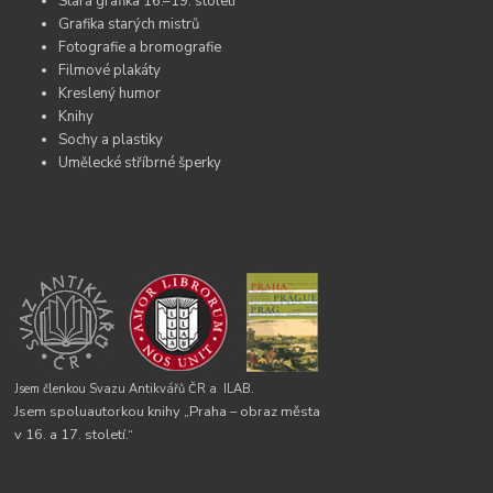
Stará grafika 16.–19. století
Grafika starých mistrů
Fotografie a bromografie
Filmové plakáty
Kreslený humor
Knihy
Sochy a plastiky
Umělecké stříbrné šperky
Jsem členkou Svazu Antikvářů ČR a
ILAB.
Jsem spoluautorkou knihy „Praha – obraz města
v 16. a 17. století.“